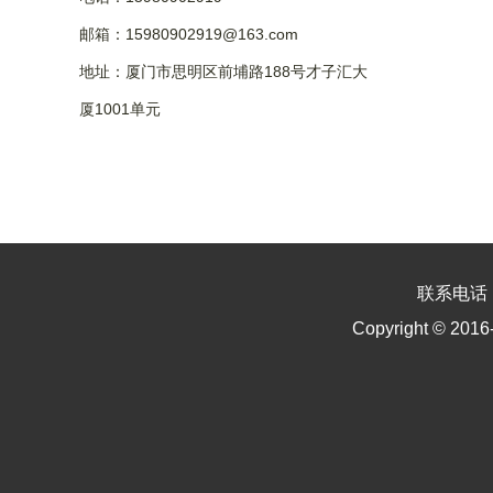
邮箱：15980902919@163.com
地址：厦门市思明区前埔路188号才子汇大
厦1001单元
联系电话：
Copyright ©