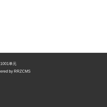
1001单元
ered by RRZCMS