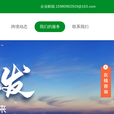
企业邮箱:15980902919@163.com
跨境动态
我们的服务
联系我们