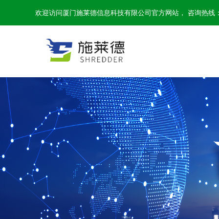
欢迎访问厦门施莱德信息科技有限公司官方网站， 咨询热线：159