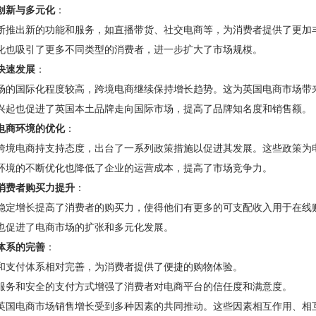
创新与多元化
：
断推出新的功能和服务，如直播带货、社交电商等，为消费者提供了更加
化也吸引了更多不同类型的消费者，进一步扩大了市场规模。
快速发展
：
场的国际化程度较高，跨境电商继续保持增长趋势。这为英国电商市场带
兴起也促进了英国本土品牌走向国际市场，提高了品牌知名度和销售额。
电商环境的优化
：
跨境电商持支持态度，出台了一系列政策措施以促进其发展。这些政策为
环境的不断优化也降低了企业的运营成本，提高了市场竞争力。
消费者购买力提升
：
稳定增长提高了消费者的购买力，使得他们有更多的可支配收入用于在线
也促进了电商市场的扩张和多元化发展。
体系的完善
：
和支付体系相对完善，为消费者提供了便捷的购物体验。
服务和安全的支付方式增强了消费者对电商平台的信任度和满意度。
英国电商市场销售增长受到多种因素的共同推动。这些因素相互作用、相