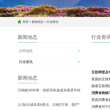
首页
>
新闻动态
>
行业资讯
新闻动态
行业资
公司动态
行业资讯
互联网普及
新闻动态
英国的互联
随着互联网
日销破3000单：他把耳机做成东南亚年轻
消费者购物
英国消费者
义乌8元成本卖8美元，日销2万单：国产“
消费者对于