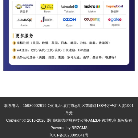
联系电话：15980902919 公司地址:厦门市思明区前埔路188号才子汇大厦1001
单元
Copyright © 2016-2026 厦门施莱德信息科技公司-AMZDH跨境电商 版权所有
Powered by RRZCMS
闽ICP备2023005041号