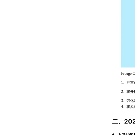
Fruug
1、注
2、将
3、强
4、将
二、20