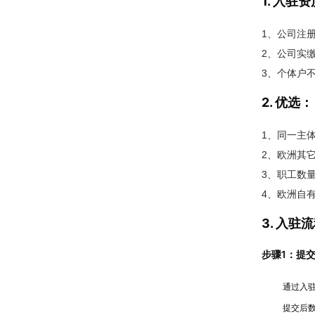
1. 入驻
1、公司注
2、公司实
3、个体户
2. 优选：
1、同一主体
2、欧洲其
3、职工数量
4、欧洲自
3. 入驻
步骤1：提
通过入
提交后