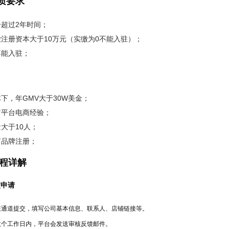
资质要求
册超过2年时间；
缴注册资本大于10万元（实缴为0不能入驻）；
不能入驻；
下，年GMV大于30W美金；
它平台电商经验；
大于10人；
有品牌注册；
流程详解
交申请
驻通道提交，填写公司基本信息、联系人、店铺链接等。
数个工作日内，平台会发送审核反馈邮件。