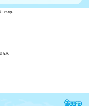
：Fruugo
太等市场。