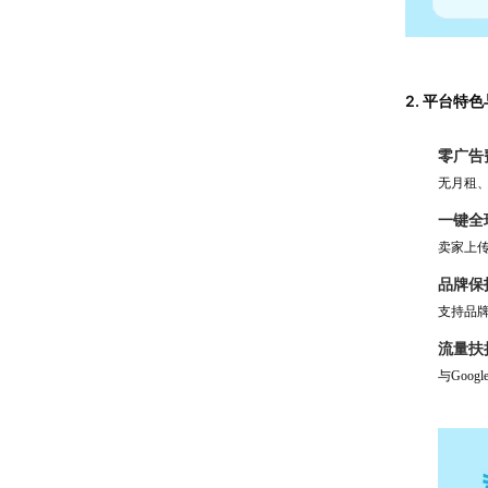
2. 平台特
零广告
无月租
一键全
卖家上传
品牌保
支持品
流量扶
与Goo