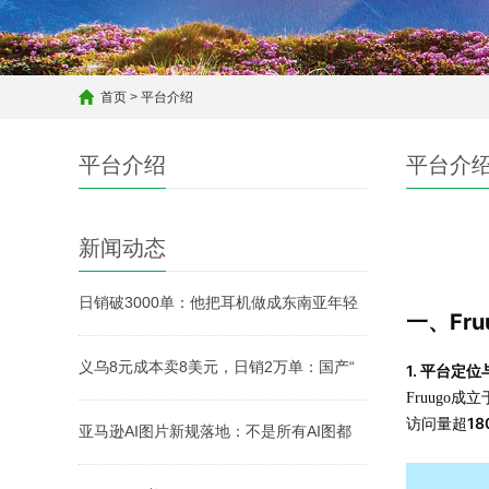
首页
>
平台介绍
平台介绍
平台介
新闻动态
日销破3000单：他把耳机做成东南亚年轻
一、Fr
义乌8元成本卖8美元，日销2万单：国产“
1. 平台定
Fruugo
1
访问量超
亚马逊AI图片新规落地：不是所有AI图都