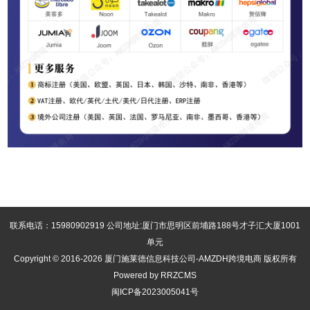
联系电话：15980902919 公司地址:厦门市思明区前埔路188号才子汇大厦1001
单元
Copyright © 2016-2026 厦门施莱德信息科技公司-AMZDH跨境电商 版权所有
Powered by RRZCMS
闽ICP备2023005041号