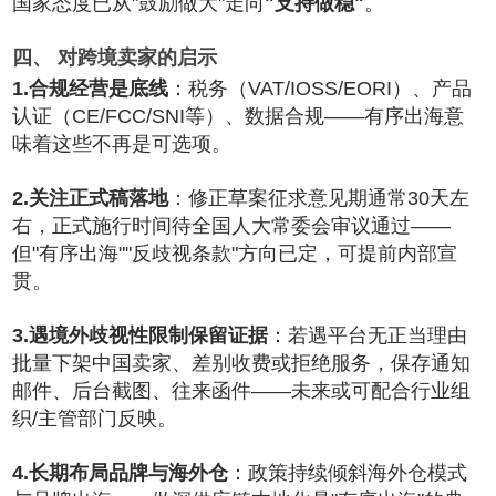
国家态度已从"鼓励做大"走向
"支持做稳"
。
四、 对跨境卖家的启示
1.合规经营是底线
：税务（VAT/IOSS/EORI）、产品
认证（CE/FCC/SNI等）、数据合规——有序出海意
味着这些不再是可选项。
2.关注正式稿落地
：修正草案征求意见期通常30天左
右，正式施行时间待全国人大常委会审议通过——
但"有序出海""反歧视条款"方向已定，可提前内部宣
贯。
3.遇境外歧视性限制保留证据
：若遇平台无正当理由
批量下架中国卖家、差别收费或拒绝服务，保存通知
邮件、后台截图、往来函件——未来或可配合行业组
织/主管部门反映。
4.长期布局品牌与海外仓
：政策持续倾斜海外仓模式