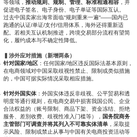
等领域，
推动规则、规制、管理、标准相通相容
，并
促进电子签名、电子身份、电子单证等国际互认。
过去中国卖家出海常面临"规则重来一遍"——国内已
跑通的认证/单证/支付/信用体系，海外还得重新适
配。若相关互认机制推进，跨境交易部分流程有望简
化，履约成本与不确定性降低。
▍涉外应对措施（新增两条）
针对国家/地区
：任何国家/地区违反国际法基本原则，
在电商领域对中国采取歧视性禁止、限制或类似措施
的，中国可据实际情况采取相应措施。
针对外国实体
：外国实体违反非歧视、公平贸易和透
明度等通行规则，在电商交易中损害我国公民、企业
合法权益的（账号限制、商品下架、资金冻结、拒绝
服务、差別收费、歧视性准入门槛等），
国务院商务
主管部门可调查并将其列入不可靠实体清单
，采取提
示风险、限制或禁止从事与中国有关电商投资活动等