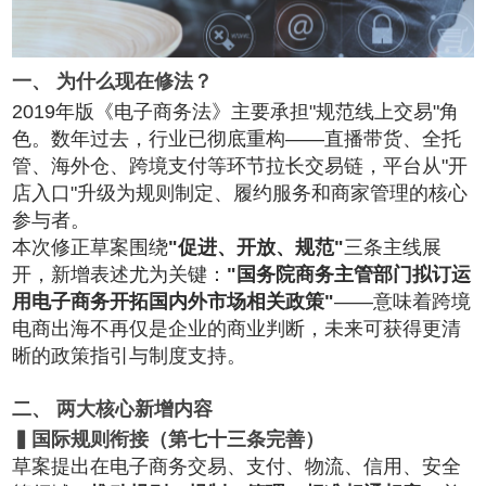
一、 为什么现在修法？
2019年版
《电子商务法》
主要承担"规范线上交易"角
色。数年过去，行业已彻底重构——直播带货、全托
管、海外仓、跨境支付等环节拉长交易链，平台从"开
店入口"升级为规则制定、履约服务和商家管理的核心
参与者。
本次修正草案围绕
"促进、开放、规范"
三条主线展
开，新增表述尤为关键：
"国务院商务主管部门拟订运
用电子商务开拓国内外市场相关政策"
——意味着跨境
电商出海不再仅是企业的商业判断，未来可获得更清
晰的政策指引与制度支持。
二、 两大核心新增内容
▍国际规则衔接（第七十三条完善）
草案提出在电子商务交易、支付、物流、信用、安全