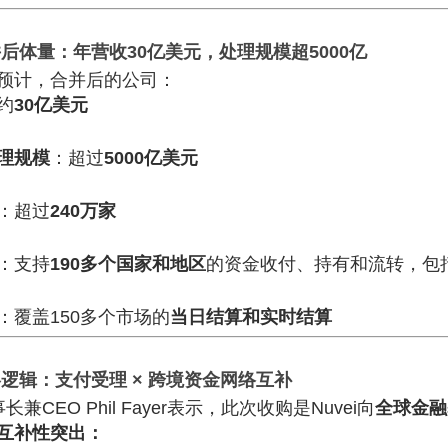
并后体量：年营收30亿美元，处理规模超5000亿
预计，合并后的公司：
约
30亿美元
理规模
：超过
5000亿美元
：超过
240万家
：支持
190多个国家和地区
的资金收付、持有和流转，包
：覆盖150多个市场的
当日结算和实时结算
略逻辑：支付受理 × 跨境资金网络互补
事长兼CEO Phil Fayer表示，此次收购是Nuvei向
全球金融
互补性突出：