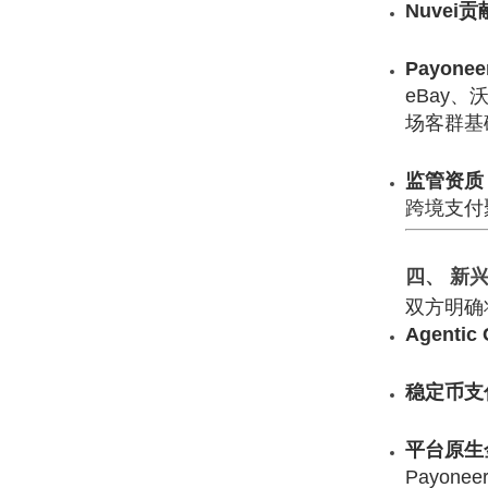
Nuvei贡
Payone
eBay、
场客群基
监管资质
跨境支付聚
四、 新
双方明确
Agent
稳定币支
平台原生
Payo