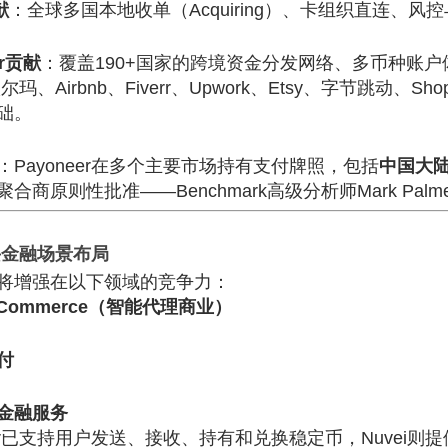
献
：全球多国本地收单（Acquiring）、卡组织直连、
er贡献
：覆盖190+国家的跨境资金分发网络、多币种账
沃尔玛、Airbnb、Fiverr、Upwork、Etsy、字节跳动、S
础。
：Payoneer在多个主要市场持有支付牌照，包括
中国大
合商原则性批准——Benchmark高级分析师Mark P
兴金融场景布局
将增强在以下领域的竞争力：
ic Commerce（智能代理商业）
付
金融服务
neer已支持用户发送、接收、持有和兑换稳定币，Nuve