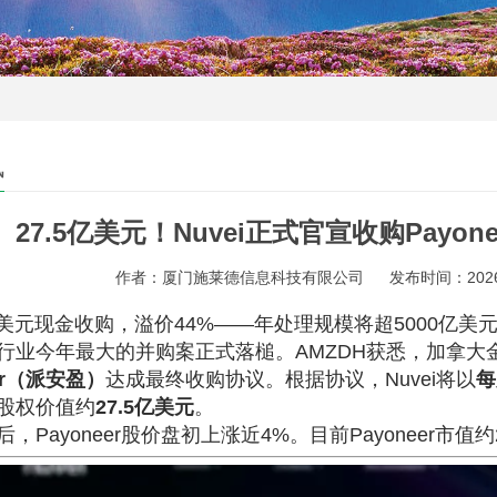
讯
27.5亿美元！Nuvei正式官宣收购Payo
作者：厦门施莱德信息科技有限公司
发布时间：2026-0
40美元现金收购，溢价44%——年处理规模将超5000亿美
行业今年最大的并购案正式落槌。AMZDH获悉，加拿大
eer（派安盈）
达成最终收购协议。根据协议，Nuvei将以
每
股权价值约
27.5亿美元
。
，Payoneer股价盘初上涨近4%。目前Payoneer市值约