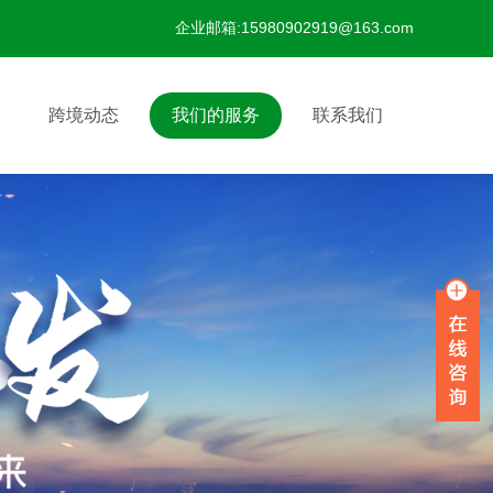
企业邮箱:15980902919@163.com
跨境动态
我们的服务
联系我们