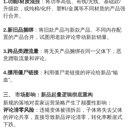
1.功能/材质混挂
：将功率高低、有线/无线、基础款/
升级款，或纯棉/化纤、塑料/金属等不同材质的产品强
行合并。
2.新旧品捆绑
：将旧款产品与新款产品、不同内存配
置的产品合并，试图用老款评论带动新款销量。
3.跨品类蹭流量
：将无关产品捆绑在同一父体下，恶
意蹭取流量和评论。
4.挪用僵尸链接
：利用僵尸老链接的评论给新品“输
血”。
三、 市场影响：新品起量逻辑彻底重构
新规的落地对卖家运营策略产生了颠覆性影响：
评论清零风险
：违规变体被强拆后，子体将失去父体
的评论共享，直接导致新品评论清零，转化率断崖式
下跌。